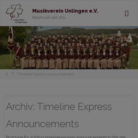
Musikverein Unlingen e.V.
Blasmusik seit 1811
Home
Timeline Express Announcements
Archiv:
Timeline Express
Announcements
Post type for adding timeline express announcements to the site.