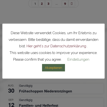
…
1
2
3
9
Seitennummerierung
der
Diese Website verwendet Cookies, um Ihr Erlebnis zu
Beiträge
verbessern. Bitte bestätige, dass du damit einverstanden
bist.
Hier geht´s zur Datenschutzerklärung
.
HIER ONLINE ZUM MUSIKUNTERRICHT ANMELDEN!
This website uses cookies to improve your experience.
Please confirm that you agree.
Einstellungen
JETZT PASSIVES MITGLIED WERDEN!
Akzeptieren
Anstehende Veranstaltungen
AUG.
Ganztägig
30
Frühschoppen Niederstotzingen
SEP.
Ganztägig
12
Familien- und Helferfest