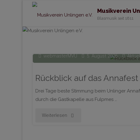
Musikverein Un
Blasmusik seit 1811
webmasterMVU
5. August 2026
Aktuel
Rückblick auf das Annafest
Drei Tage beste Stimmung beim Unlinger Annafes
durch die Gastkapelle aus Fulpmes …
"Rückblick
Weiterlesen
auf