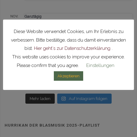
NOV.
Ganztägig
15
Vorspielnachmittag
Diese Website verwendet Cookies, um Ihr Erlebnis zu
verbessern. Bitte bestätige, dass du damit einverstanden
Kalender anzeigen
bist.
Hier geht´s zur Datenschutzerklärung
.
This website uses cookies to improve your experience.
Please confirm that you agree.
Einstellungen
mvunlingen
Akzeptieren
Unser Glück ist Blasmusik 🎶
Mehr laden
Auf Instagram folgen
HURRIKAN DER BLASMUSIK 2025-PLAYLIST