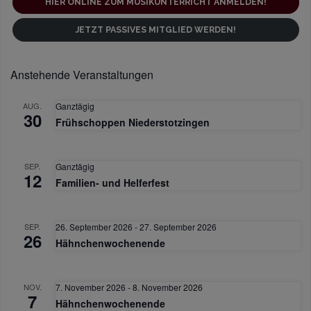
HIER ONLINE ZUM MUSIKUNTERRICHT ANMELDEN!
u
JETZT PASSIVES MITGLIED WERDEN!
n
g
-
Anstehende Veranstaltungen
N
AUG.
Ganztägig
a
30
Frühschoppen Niederstotzingen
v
i
SEP.
Ganztägig
g
12
Familien- und Helferfest
a
t
SEP.
26. September 2026
-
27. September 2026
i
26
Hähnchenwochenende
o
n
NOV.
7. November 2026
-
8. November 2026
7
Hähnchenwochenende