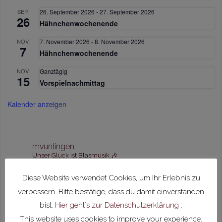
SEP.
26. September 2026
-
27. September 2026
26
Hähnchenwochenende
NOV.
7. November 2026
-
8. November 2026
7
Hähnchenwochenende
NOV.
Ganztägig
15
Vorspielnachmittag
Kalender anzeigen
mvunlingen
Unser Glück ist Blasmusik 🎶
Diese Website verwendet Cookies, um Ihr Erlebnis zu
verbessern. Bitte bestätige, dass du damit einverstanden
Mehr laden
Auf Instagram folgen
bist.
Hier geht´s zur Datenschutzerklärung
.
This website uses cookies to improve your experience.