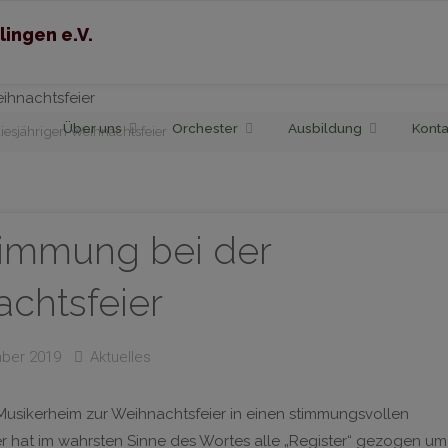
lingen e.V.
Skip
Über uns
Orchester
Ausbildung
Konta
esjährigen Weihnachtsfeier
to
content
immung bei der
achtsfeier
ber 2019
Aktuelles
Musikerheim zur Weihnachtsfeier in einen stimmungsvollen
r hat im wahrsten Sinne des Wortes alle „Register“ gezogen um