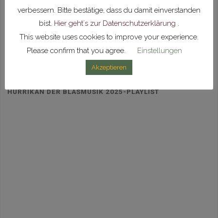
mvunlingen
verbessern. Bitte bestätige, dass du damit einverstanden
Unser Glück ist Blasmusik 🎶
bist.
Hier geht´s zur Datenschutzerklärung
.
This website uses cookies to improve your experience.
Mehr laden
Auf Instagram folgen
Please confirm that you agree.
Einstellungen
Akzeptieren
HURRIKAN DER BLASMUSIK 2025-PLAYLIST