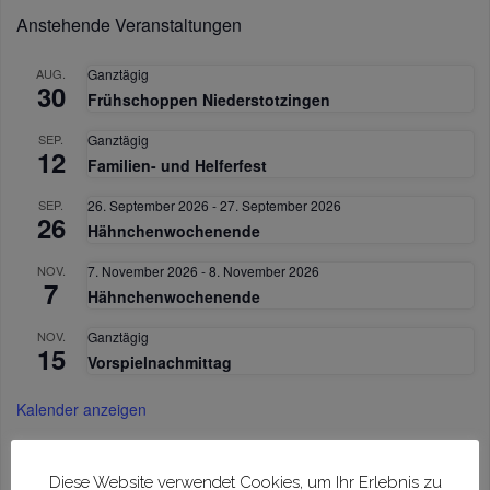
Anstehende Veranstaltungen
AUG.
Ganztägig
30
Frühschoppen Niederstotzingen
SEP.
Ganztägig
12
Familien- und Helferfest
SEP.
26. September 2026
-
27. September 2026
26
Hähnchenwochenende
NOV.
7. November 2026
-
8. November 2026
7
Hähnchenwochenende
NOV.
Ganztägig
15
Vorspielnachmittag
Kalender anzeigen
Diese Website verwendet Cookies, um Ihr Erlebnis zu