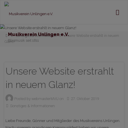
Musikverein Unlingen e.V.
Home
Sonstiges & Informationen
Unsere Website erstrahlt in neuem
Blasmusik seit 1811
Glanz!
Unsere Website erstrahlt
in neuem Glanz!
Posted by
webmasterMVU
on
27. Oktober 2019
Sonstiges & Informationen
Liebe Freunde, Gönner und Mitglieder des Musikvereins Unlingen.
Nach unserem grandiosen Kreismusikfest haben wir unsere