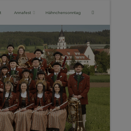
Search
t
Annafest
Hähnchensonntag