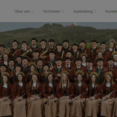
Skip
Über uns
Orchester
Ausbildung
Kontak
to
content