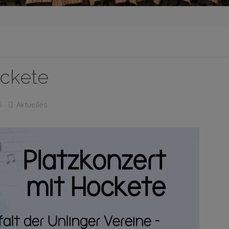
ockete
6
Aktuelles