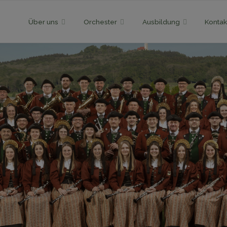
Skip
Über uns
Orchester
Ausbildung
Kontak
to
content