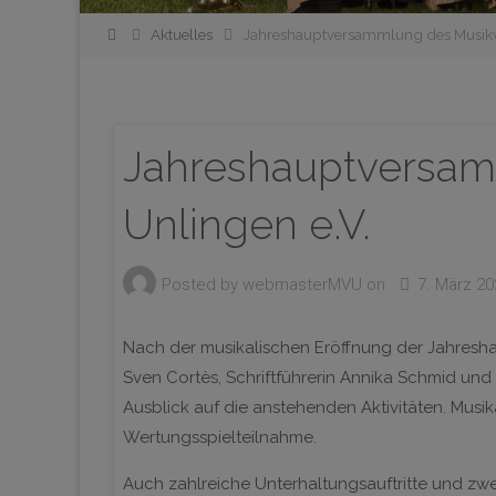
Home
Aktuelles
Jahreshauptversammlung des Musikve
Jahreshauptversam
Unlingen e.V.
Posted by
webmasterMVU
on
7. März 20
Nach der musikalischen Eröffnung der Jahresh
Sven Cortès, Schriftführerin Annika Schmid und
Ausblick auf die anstehenden Aktivitäten. Mus
Wertungsspielteilnahme.
Auch zahlreiche Unterhaltungsauftritte und z