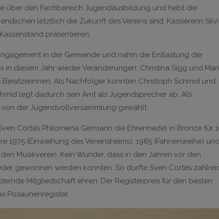
te über den Fachbereich Jugendausbildung und hebt die
ndlichen letztlich die Zukunft des Vereins sind. Kassiererin Silv
 Kassenstand präsentieren.
n Engagement in der Gemeinde und nahm die Entlastung der
es in diesem Jahr wieder Veränderungen: Christina Sigg und Mar
ls Beisitzerinnen. Als Nachfolger konnten Christoph Schmid und
id legt dadurch sein Amt als Jugendsprecher ab. Als
ig von der Jugendvollversammlung gewählt.
Sven Cortès Philomena Germann die Ehrennadel in Bronze für 1
ahre 1975 (Einweihung des Vereinsheims), 1985 (Fahnenweihe) un
 den Musikverein. Kein Wunder, dass in den Jahren vor den
glieder gewonnen werden konnten. So durfte Sven Cortès zahlre
rdernde Mitgliedschaft ehren. Der Registerpreis für den besten
as Posaunenregister.