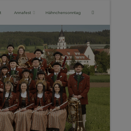
Search
t
Annafest
Hähnchensonntag