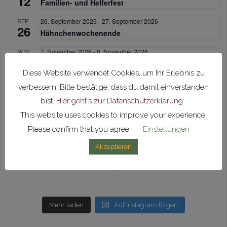
12
Familien- und Helferfest
SEP.
26. September 2026
-
27. September 2026
26
Hähnchenwochenende
NOV.
7. November 2026
-
8. November 2026
7
Hähnchenwochenende
Diese Website verwendet Cookies, um Ihr Erlebnis zu
NOV.
Ganztägig
verbessern. Bitte bestätige, dass du damit einverstanden
15
Vorspielnachmittag
bist.
Hier geht´s zur Datenschutzerklärung
.
This website uses cookies to improve your experience.
Kalender anzeigen
Please confirm that you agree.
Einstellungen
Akzeptieren
mvunlingen
Unser Glück ist Blasmusik 🎶
Mehr laden
Auf Instagram folgen