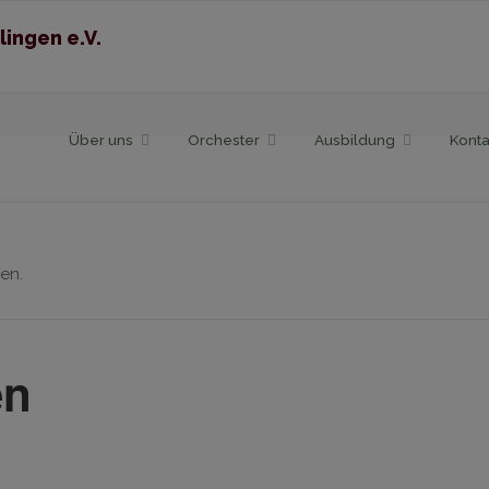
lingen e.V.
Skip
Über uns
Orchester
Ausbildung
Konta
to
content
en.
en