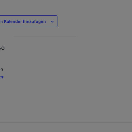
m Kalender hinzufügen
SO
en
gen