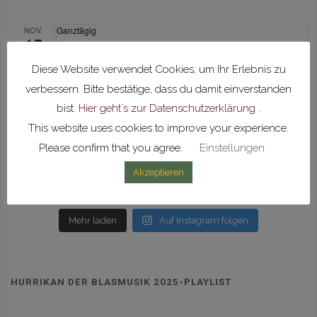
NOV.
Ganztägig
15
Vorspielnachmittag
Diese Website verwendet Cookies, um Ihr Erlebnis zu
verbessern. Bitte bestätige, dass du damit einverstanden
Kalender anzeigen
bist.
Hier geht´s zur Datenschutzerklärung
.
This website uses cookies to improve your experience.
Please confirm that you agree.
Einstellungen
mvunlingen
Unser Glück ist Blasmusik 🎶
Akzeptieren
Mehr laden
Auf Instagram folgen
HURRIKAN DER BLASMUSIK 2025-PLAYLIST