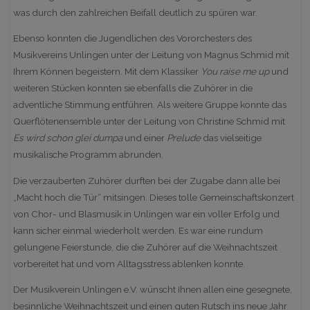
was durch den zahlreichen Beifall deutlich zu spüren war.
Ebenso konnten die Jugendlichen des Vororchesters des
Musikvereins Unlingen unter der Leitung von Magnus Schmid mit
Ihrem Können begeistern. Mit dem Klassiker
You raise me up
und
weiteren Stücken konnten sie ebenfalls die Zuhörer in die
adventliche Stimmung entführen. Als weitere Gruppe konnte das
Querflötenensemble unter der Leitung von Christine Schmid mit
Es wird schon glei dumpa
und einer
Prelude
das vielseitige
musikalische Programm abrunden.
Die verzauberten Zuhörer durften bei der Zugabe dann alle bei
„Macht hoch die Tür“ mitsingen. Dieses tolle Gemeinschaftskonzert
von Chor- und Blasmusik in Unlingen war ein voller Erfolg und
kann sicher einmal wiederholt werden. Es war eine rundum
gelungene Feierstunde, die die Zuhörer auf die Weihnachtszeit
vorbereitet hat und vom Alltagsstress ablenken konnte.
Der Musikverein Unlingen e.V. wünscht Ihnen allen eine gesegnete,
besinnliche Weihnachtszeit und einen guten Rutsch ins neue Jahr