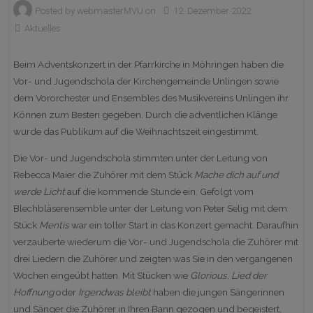
Posted by
webmasterMVU
on
12. Dezember 2022
Aktuelles
Beim Adventskonzert in der Pfarrkirche in Möhringen haben die
Vor- und Jugendschola der Kirchengemeinde Unlingen sowie
dem Vororchester und Ensembles des Musikvereins Unlingen ihr
Können zum Besten gegeben. Durch die adventlichen Klänge
wurde das Publikum auf die Weihnachtszeit eingestimmt.
Die Vor- und Jugendschola stimmten unter der Leitung von
Rebecca Maier die Zuhörer mit dem Stück
Mache dich auf und
werde Licht
auf die kommende Stunde ein. Gefolgt vom
Blechbläserensemble unter der Leitung von Peter Selig mit dem
Stück
Mentis
war ein toller Start in das Konzert gemacht. Daraufhin
verzauberte wiederum die Vor- und Jugendschola die Zuhörer mit
drei Liedern die Zuhörer und zeigten was Sie in den vergangenen
Wochen eingeübt hatten. Mit Stücken wie
Glorious
,
Lied der
Hoffnung
oder
Irgendwas bleibt
haben die jungen Sängerinnen
und Sänger die Zuhörer in Ihren Bann gezogen und begeistert,