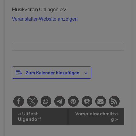
Musikverein Unlingen e.V.
Veranstalter-Website anzeigen
Zum Kalender hinzufügen
V
«
Ulifest
Vorspielnachmitta
Uigendorf
g
»
e
r