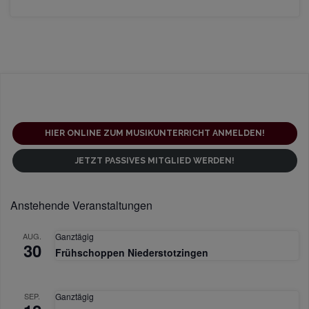
a
n
s
t
a
l
t
HIER ONLINE ZUM MUSIKUNTERRICHT ANMELDEN!
u
JETZT PASSIVES MITGLIED WERDEN!
n
g
-
Anstehende Veranstaltungen
N
AUG.
Ganztägig
a
30
Frühschoppen Niederstotzingen
v
i
SEP.
Ganztägig
g