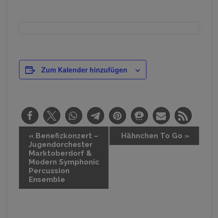
Zum Kalender hinzufügen
V
«
Benefizkonzert –
Hähnchen To Go
»
Jugendorchester
e
Marktoberdorf &
r
Modern Symphonic
Percussion
a
Ensemble
n
s