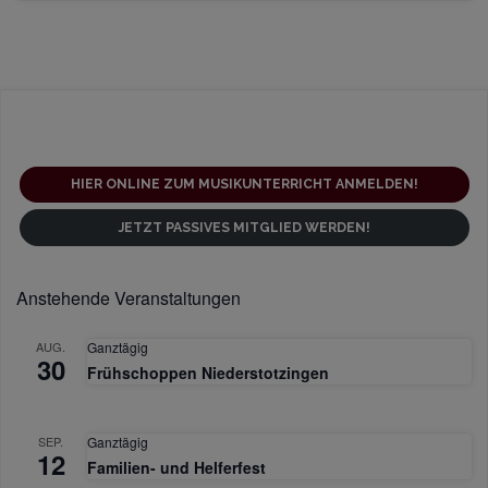
t
a
l
t
u
n
g
HIER ONLINE ZUM MUSIKUNTERRICHT ANMELDEN!
-
JETZT PASSIVES MITGLIED WERDEN!
N
a
Anstehende Veranstaltungen
v
i
AUG.
Ganztägig
30
Frühschoppen Niederstotzingen
g
a
t
SEP.
Ganztägig
12
Familien- und Helferfest
i