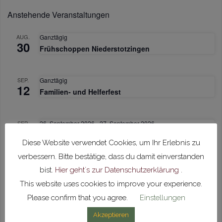
Anstehende Veranstaltungen
AUG.
Ganztägig
30
Frühschoppen Niederstotzingen
SEP.
Ganztägig
12
Familien- und Helferfest
SEP.
26. September 2026
-
27. September 2026
26
Hähnchenwochenende
Diese Website verwendet Cookies, um Ihr Erlebnis zu
verbessern. Bitte bestätige, dass du damit einverstanden
NOV.
7. November 2026
-
8. November 2026
bist.
Hier geht´s zur Datenschutzerklärung
.
7
Hähnchenwochenende
This website uses cookies to improve your experience.
Please confirm that you agree.
Einstellungen
NOV.
Ganztägig
Akzeptieren
15
Vorspielnachmittag