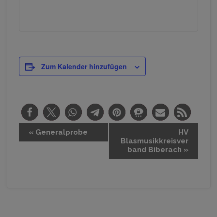
Zum Kalender hinzufügen
V
«
Generalprobe
HV
Blasmusikkreisver
e
band Biberach
»
r
a
n
s
t