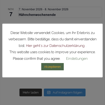
NOV.
7. November 2026
-
8. November 2026
7
Hähnchenwochenende
NOV.
Ganztägig
15
Diese Website verwendet Cookies, um Ihr Erlebnis zu
Vorspielnachmittag
verbessern. Bitte bestätige, dass du damit einverstanden
bist.
Hier geht´s zur Datenschutzerklärung
.
Kalender anzeigen
This website uses cookies to improve your experience.
Please confirm that you agree.
Einstellungen
Akzeptieren
mvunlingen
Unser Glück ist Blasmusik 🎶
Mehr laden
Auf Instagram folgen