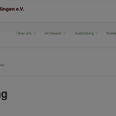
lingen e.V.
Skip
Über uns
Orchester
Ausbildung
Konta
to
content
en.
ag