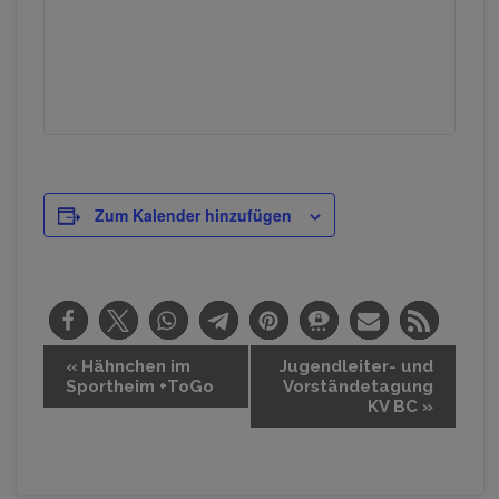
Zum Kalender hinzufügen
V
«
Hähnchen im
Jugendleiter- und
Sportheim +ToGo
Vorständetagung
e
KV BC
»
r
a
n