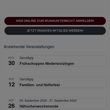
a
l
t
HIER ONLINE ZUM MUSIKUNTERRICHT ANMELDEN!
u
JETZT PASSIVES MITGLIED WERDEN!
n
g
-
Anstehende Veranstaltungen
N
AUG.
Ganztägig
a
30
Frühschoppen Niederstotzingen
v
i
SEP.
Ganztägig
g
12
Familien- und Helferfest
a
t
SEP.
26. September 2026
-
27. September 2026
i
26
Hähnchenwochenende