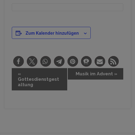
Zum Kalender hinzufügen
V
«
Musik im Advent
»
Gottesdienstgest
e
altung
r
a
n
s
t
a