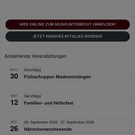
l
t
u
HIER ONLINE ZUM MUSIKUNTERRICHT ANMELDEN!
n
JETZT PASSIVES MITGLIED WERDEN!
g
-
Anstehende Veranstaltungen
N
a
AUG.
Ganztägig
30
v
Frühschoppen Niederstotzingen
i
g
SEP.
Ganztägig
12
a
Familien- und Helferfest
t
i
SEP.
26. September 2026
-
27. September 2026
26
o
Hähnchenwochenende