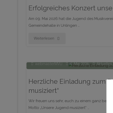
Erfolgreiches Konzert uns
Am 09. Mai 2026 hat die Jugend des Musikverei
Gemeindehalle in Unlingen …
"Erfolgreiches
Weiterlesen
Konzert
unserer
webmasterMVU
4. Mai 2026
Aktuelles
Jugend"
Herzliche Einladung zum D
musiziert“
Wir freuen uns sehr, euch zu einem ganz beson
Motto „Unsere Jugend musiziert“ …