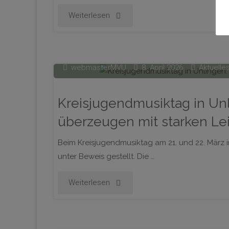
"Herzliche
Weiterlesen
Einladung
zum
webmasterMVU
8. April 2026
Aktuelle
Doppelkonzert:
Kreisjugendmusiktag in U
„Unsere
überzeugen mit starken Le
Jugend
Beim Kreisjugendmusiktag am 21. und 22. März 
musiziert“"
unter Beweis gestellt. Die …
"Kreisjugendmusiktag
Weiterlesen
in
Unlingen: