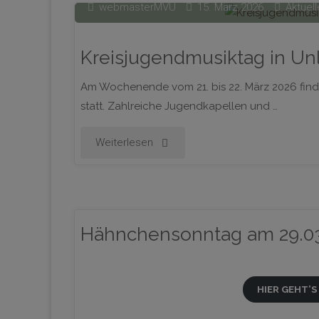
webmasterMVU
15. März 2026
Aktuell
Nachwuchsmusiker
Kreisjugendmusiktag in Unl
überzeugen
Am Wochenende vom 21. bis 22. März 2026 find
mit
statt. Zahlreiche Jugendkapellen und …
starken
"Kreisjugendmusiktag
Weiterlesen
Leistungen"
in
Unlingen
Hähnchensonntag am 29.03
am
21.
HIER GEHT’
und