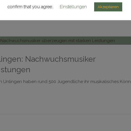
confirm that you agree.
Einstellungen
Akzeptieren
s
nlingen: Nachwuchsmusiker
istungen
in Unlingen haben rund 500 Jugendliche ihr musikalisches Kön