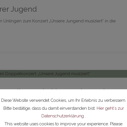
erer Jugend
n Unlingen zum Konzert „Unsere Jungend musiziert“ in die
oppelkonzert: „Unsere Jugend
Diese Website verwendet Cookies, um Ihr Erlebnis zu verbessern.
Bitte bestätige, dass du damit einverstanden bist.
Hier geht´s zur
deren musikalischen Highlight in Unlingen einzuladen! Unter d
Datenschutzerklärung
.
This website uses cookies to improve your experience. Please