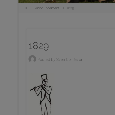
Home
Announcement
1829
1829
Posted by
Sven Cortès
on