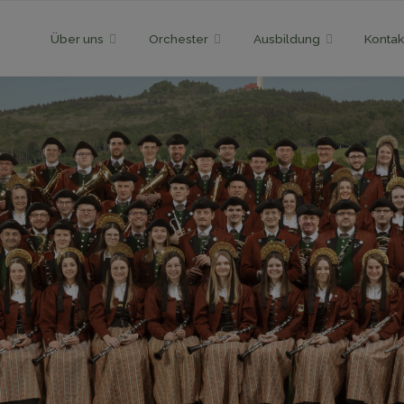
Skip
Über uns
Orchester
Ausbildung
Kontak
to
content